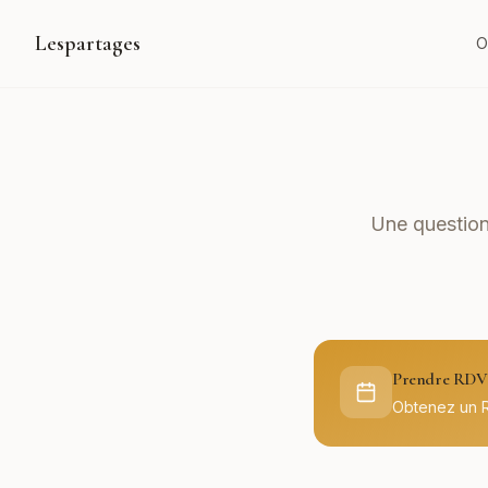
Lespartages
O
Une question
Prendre RDV 
Obtenez un 