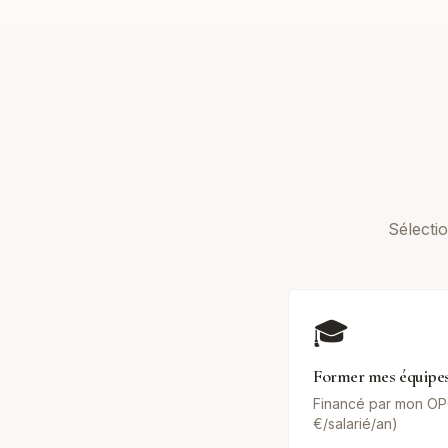
Sélecti
🎓
Former mes équipes
Financé par mon OP
€/salarié/an)