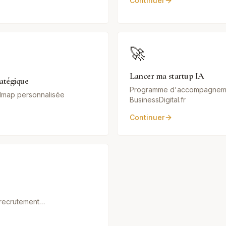
Continuer
🚀
Lancer ma startup IA
ratégique
Programme d'accompagnem
admap personnalisée
BusinessDigital.fr
Continuer
, recrutement…